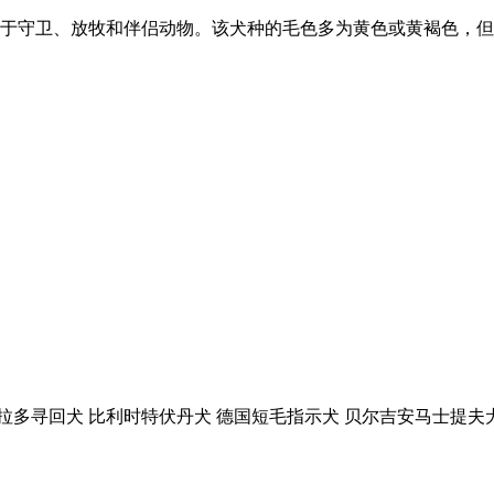
于守卫、放牧和伴侣动物。该犬种的毛色多为黄色或黄褐色，但
拉多寻回犬 比利时特伏丹犬 德国短毛指示犬 贝尔吉安马士提夫犬