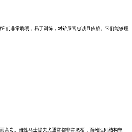
但它们非常聪明，易于训练，对铲屎官忠诚且依赖。它们能够理
而高贵。雄性马士提夫犬通常都非常魁梧，而雌性则结构坚