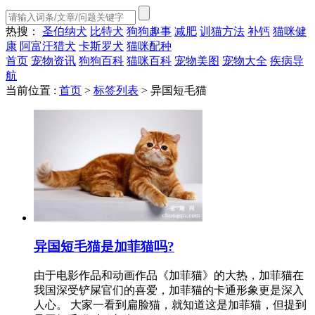
热搜：
圣伯纳犬
比特犬
狗狗趣事
减肥
训猫方法
补钙
猫咪健
康
阿富汗猎犬
卡斯罗犬
猫咪配种
首页
宠物资讯
狗狗百科
猫咪百科
宠物美图
宠物大全
疾病导
航
当前位置 :
首页
>
标签列表
>
异国短毛猫
异国短毛猫是加菲猫吗?
由于电影作品和动画作品《加菲猫》的大热，加菲猫在
我国深受铲屎官们的喜爱，加菲猫的卡通形象更是深入
人心。 大家一看到扁脸猫，就知道这是加菲猫，但提到