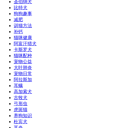
圣伯纳犬
比特犬
狗狗趣事
减肥
训猫方法
补钙
猫咪健康
阿富汗猎犬
卡斯罗犬
猫咪配种
宠物公益
大叶肺炎
宠物日常
阿拉斯加
耳螨
高加索犬
古牧犬
弓形虫
虎斑猫
养狗知识
杜宾犬
耳炎