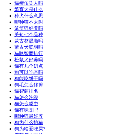
猫癣传染人吗
繁育犬是什么
种犬什么意思
哪种猫不太叫
笔筒猫好养吗
美短七个品种
蒙古獒温顺吗
蒙古犬聪明吗
猫咪智商排行
松鼠犬好养吗
猫有几个奶点
狗可以吃杏吗
狗能吃饼干吗
狗毛怎么修剪
猫智商排名
猫怎么洗澡
猫怎么驱虫
猫有味觉吗
哪种猫最好养
狗为什么怕猫
狗为啥爱吃屎?