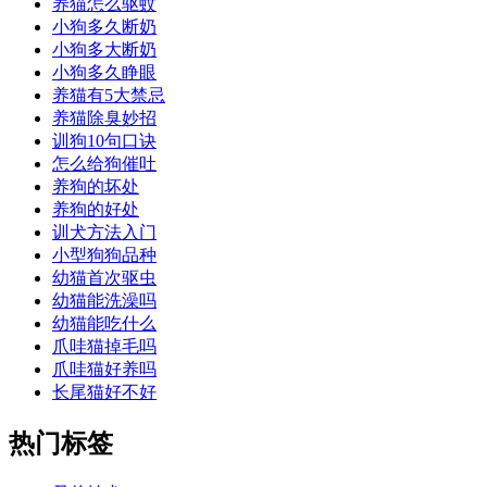
养猫怎么驱蚊
小狗多久断奶
小狗多大断奶
小狗多久睁眼
养猫有5大禁忌
养猫除臭妙招
训狗10句口诀
怎么给狗催吐
养狗的坏处
养狗的好处
训犬方法入门
小型狗狗品种
幼猫首次驱虫
幼猫能洗澡吗
幼猫能吃什么
爪哇猫掉毛吗
爪哇猫好养吗
长尾猫好不好
热门标签