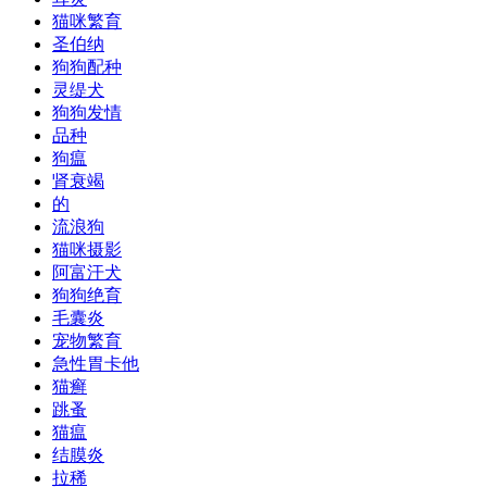
猫咪繁育
圣伯纳
狗狗配种
灵缇犬
狗狗发情
品种
狗瘟
肾衰竭
的
流浪狗
猫咪摄影
阿富汗犬
狗狗绝育
毛囊炎
宠物繁育
急性胃卡他
猫癣
跳蚤
猫瘟
结膜炎
拉稀