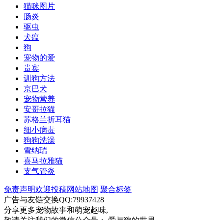
猫咪图片
肠炎
驱虫
犬瘟
狗
宠物的爱
贵宾
训狗方法
京巴犬
宠物营养
安哥拉猫
苏格兰折耳猫
细小病毒
狗狗洗澡
雪纳瑞
喜马拉雅猫
支气管炎
免责声明
欢迎投稿
网站地图
聚合标签
广告与友链交换QQ:79937428
分享更多宠物故事和萌宠趣味,