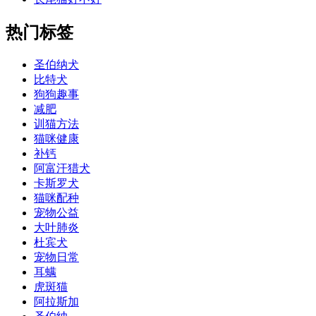
热门标签
圣伯纳犬
比特犬
狗狗趣事
减肥
训猫方法
猫咪健康
补钙
阿富汗猎犬
卡斯罗犬
猫咪配种
宠物公益
大叶肺炎
杜宾犬
宠物日常
耳螨
虎斑猫
阿拉斯加