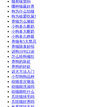
猫有味觉吗
哪种猫最好养
狗为什么怕猫
狗为啥爱吃屎?
养猫怎么驱蚊
小狗多久断奶
小狗多大断奶
小狗多久睁眼
养猫有5大禁忌
养猫除臭妙招
训狗10句口诀
怎么给狗催吐
养狗的坏处
养狗的好处
训犬方法入门
小型狗狗品种
幼猫首次驱虫
幼猫能洗澡吗
幼猫能吃什么
爪哇猫掉毛吗
爪哇猫好养吗
长尾猫好不好