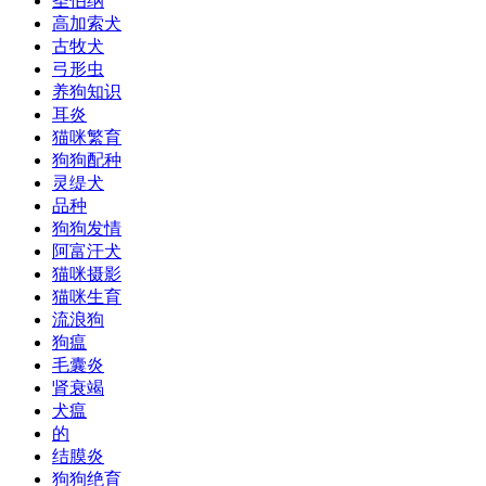
圣伯纳
高加索犬
古牧犬
弓形虫
养狗知识
耳炎
猫咪繁育
狗狗配种
灵缇犬
品种
狗狗发情
阿富汗犬
猫咪摄影
猫咪生育
流浪狗
狗瘟
毛囊炎
肾衰竭
犬瘟
的
结膜炎
狗狗绝育