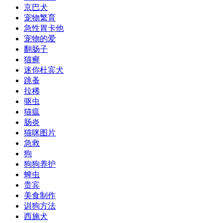
京巴犬
宠物繁育
急性胃卡他
宠物的爱
翻肠子
猫癣
迷你杜宾犬
跳蚤
拉稀
驱虫
猫瘟
肠炎
猫咪图片
急救
狗
狗狗养护
蜱虫
贵宾
美食制作
训狗方法
西施犬