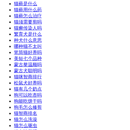
猫藓是什么
猫藓用什么药
猫藓怎么治疗
猫须需要剪吗
猫癣传染人吗
繁育犬是什么
种犬什么意思
哪种猫不太叫
笔筒猫好养吗
美短七个品种
蒙古獒温顺吗
蒙古犬聪明吗
猫咪智商排行
松鼠犬好养吗
猫有几个奶点
狗可以吃杏吗
狗能吃饼干吗
狗毛怎么修剪
猫智商排名
猫怎么洗澡
猫怎么驱虫