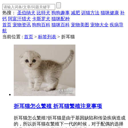
热搜：
圣伯纳犬
比特犬
狗狗趣事
减肥
训猫方法
猫咪健康
补
钙
阿富汗猎犬
卡斯罗犬
猫咪配种
首页
宠物资讯
狗狗百科
猫咪百科
宠物美图
宠物大全
疾病导
航
当前位置 :
首页
>
标签列表
>
折耳猫
折耳猫怎么繁殖 折耳猫繁殖注意事项
折耳猫怎么繁殖?折耳猫是由于基因缺陷和传染疾病造成
的，所以折耳猫在繁殖下一代的时候，对于配偶的选择