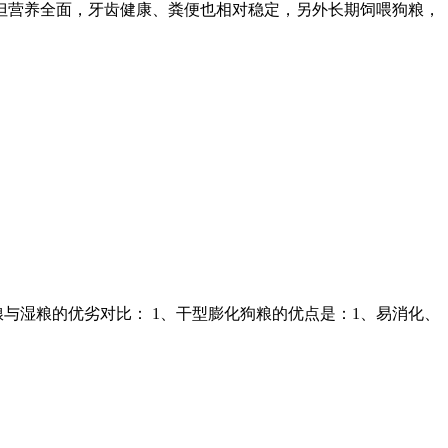
但营养全面，牙齿健康、粪便也相对稳定，另外长期饲喂狗粮，
与湿粮的优劣对比： 1、干型膨化狗粮的优点是：1、易消化、