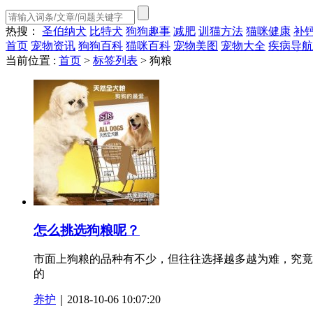
热搜：
圣伯纳犬
比特犬
狗狗趣事
减肥
训猫方法
猫咪健康
补
首页
宠物资讯
狗狗百科
猫咪百科
宠物美图
宠物大全
疾病导航
当前位置 :
首页
>
标签列表
>
狗粮
怎么挑选狗粮呢？
市面上狗粮的品种有不少，但往往选择越多越为难，究竟
的
养护
｜2018-10-06 10:07:20