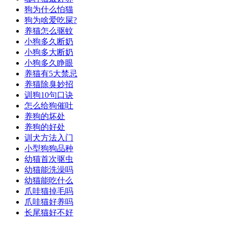
狗为什么怕猫
狗为啥爱吃屎?
养猫怎么驱蚊
小狗多久断奶
小狗多大断奶
小狗多久睁眼
养猫有5大禁忌
养猫除臭妙招
训狗10句口诀
怎么给狗催吐
养狗的坏处
养狗的好处
训犬方法入门
小型狗狗品种
幼猫首次驱虫
幼猫能洗澡吗
幼猫能吃什么
爪哇猫掉毛吗
爪哇猫好养吗
长尾猫好不好