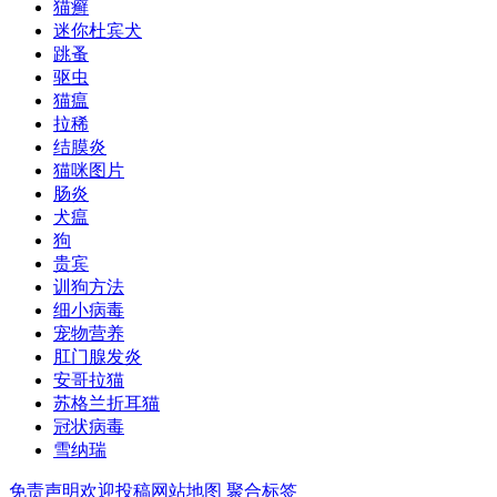
猫癣
迷你杜宾犬
跳蚤
驱虫
猫瘟
拉稀
结膜炎
猫咪图片
肠炎
犬瘟
狗
贵宾
训狗方法
细小病毒
宠物营养
肛门腺发炎
安哥拉猫
苏格兰折耳猫
冠状病毒
雪纳瑞
免责声明
欢迎投稿
网站地图
聚合标签