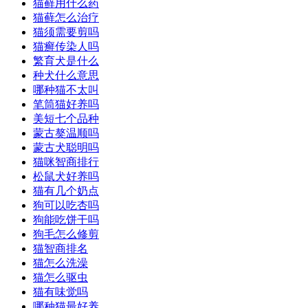
猫藓用什么药
猫藓怎么治疗
猫须需要剪吗
猫癣传染人吗
繁育犬是什么
种犬什么意思
哪种猫不太叫
笔筒猫好养吗
美短七个品种
蒙古獒温顺吗
蒙古犬聪明吗
猫咪智商排行
松鼠犬好养吗
猫有几个奶点
狗可以吃杏吗
狗能吃饼干吗
狗毛怎么修剪
猫智商排名
猫怎么洗澡
猫怎么驱虫
猫有味觉吗
哪种猫最好养