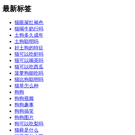
最新标签
猫眼屎红褐色
猫喝牛奶行吗
土狗多久成年
土狗聪明吗
好土狗的特征
猫可以吃虾吗
猫可以喝茶吗
猫可以吃西瓜
菠萝狗能吃吗
猫比狗聪明吗
猫草怎么种
狗狗
狗狗视频
狗狗趣事
狗狗搞笑
狗狗图片
狗可以吃梨吗
猫藓是什么