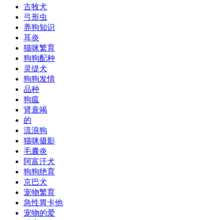
古牧犬
弓形虫
养狗知识
耳炎
猫咪繁育
狗狗配种
灵缇犬
狗狗发情
品种
狗瘟
肾衰竭
的
流浪狗
猫咪摄影
毛囊炎
阿富汗犬
狗狗绝育
京巴犬
宠物繁育
急性胃卡他
宠物的爱