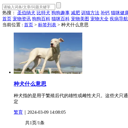
热搜：
圣伯纳犬
比特犬
狗狗趣事
减肥
训猫方法
补钙
猫咪健
首页
宠物资讯
狗狗百科
猫咪百科
宠物美图
宠物大全
疾病导航
当前位置 :
首页
>
标签列表
>
种犬什么意思
种犬什么意思
种犬指的是用于繁殖后代的雄性或雌性犬只。这些犬只通
定
繁育
｜2024-03-09 14:08:05
共1页/1条