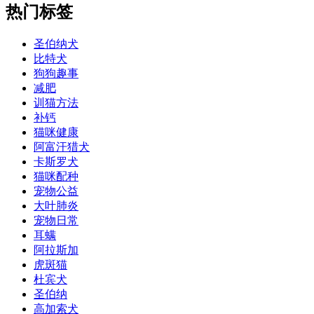
热门标签
圣伯纳犬
比特犬
狗狗趣事
减肥
训猫方法
补钙
猫咪健康
阿富汗猎犬
卡斯罗犬
猫咪配种
宠物公益
大叶肺炎
宠物日常
耳螨
阿拉斯加
虎斑猫
杜宾犬
圣伯纳
高加索犬