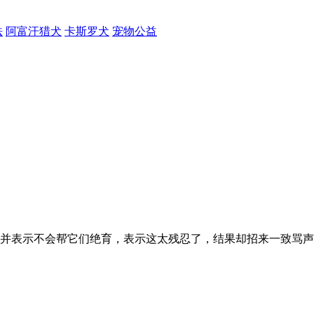
法
阿富汗猎犬
卡斯罗犬
宠物公益
并表示不会帮它们绝育，表示这太残忍了，结果却招来一致骂声