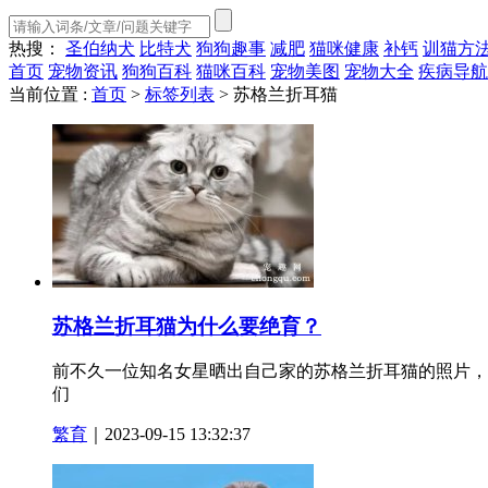
热搜：
圣伯纳犬
比特犬
狗狗趣事
减肥
猫咪健康
补钙
训猫方
首页
宠物资讯
狗狗百科
猫咪百科
宠物美图
宠物大全
疾病导航
当前位置 :
首页
>
标签列表
>
苏格兰折耳猫
苏格兰折耳猫为什么要绝育？
前不久一位知名女星晒出自己家的苏格兰折耳猫的照片，
们
繁育
｜2023-09-15 13:32:37