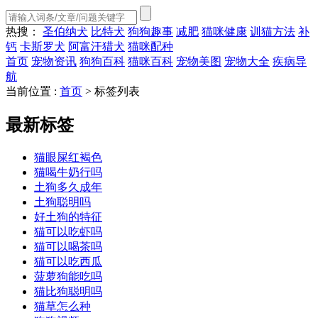
热搜：
圣伯纳犬
比特犬
狗狗趣事
减肥
猫咪健康
训猫方法
补
钙
卡斯罗犬
阿富汗猎犬
猫咪配种
首页
宠物资讯
狗狗百科
猫咪百科
宠物美图
宠物大全
疾病导
航
当前位置 :
首页
>
标签列表
最新标签
猫眼屎红褐色
猫喝牛奶行吗
土狗多久成年
土狗聪明吗
好土狗的特征
猫可以吃虾吗
猫可以喝茶吗
猫可以吃西瓜
菠萝狗能吃吗
猫比狗聪明吗
猫草怎么种