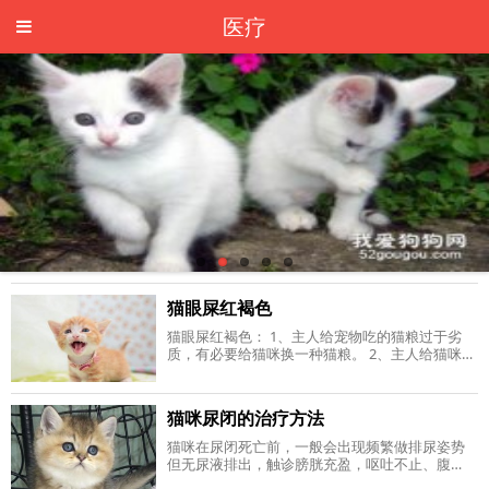
医疗
猫眼屎红褐色
猫眼屎红褐色： 1、主人给宠物吃的猫粮过于劣
质，有必要给猫咪换一种猫粮。 2、主人给猫咪喂
食过多油盐含量高的食物，猫咪饮食结构不合
理。 3、猫咪可能是泪腺堵塞了，主人可以
猫咪尿闭的治疗方法
猫咪在尿闭死亡前，一般会出现频繁做排尿姿势
但无尿液排出，触诊膀胱充盈，呕吐不止、腹
泻、嗜睡、不进食，精神抑郁、不运动，眼睛逐