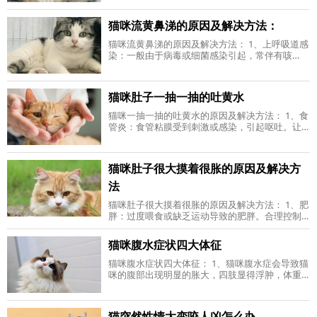
渐放松，瞳孔逐渐增大等症状。如果猫咪出
猫咪流黄鼻涕的原因及解决方法：
猫咪流黄鼻涕的原因及解决方法： 1、上呼吸道感
染：一般由于病毒或细菌感染引起，常伴有咳
嗽、打喷嚏等其他症状。给予适当治疗包括口服
或注射抗生素等，加强营养和护理。 2、鼻
猫咪肚子一抽一抽的吐黄水
猫咪一抽一抽的吐黄水的原因及解决方法： 1、食
管炎：食管粘膜受到刺激或感染，引起呕吐。让
猫咪休息，避免进食太快或过量食物。可以在兽
医指导下给猫咪口服药物。 2、胃肠道不
猫咪肚子很大摸着很胀的原因及解决方
法
猫咪肚子很大摸着很胀的原因及解决方法： 1、肥
胖：过度喂食或缺乏运动导致的肥胖。合理控制
猫咪的饮食量和营养组成，并适当增加运动量。
2、消化不良：食物不能被消化，体内积
猫咪腹水症状四大体征
猫咪腹水症状四大体征： 1、猫咪腹水症会导致猫
咪的腹部出现明显的胀大，四肢显得浮肿，体重
有所增长。 2、猫咪腹水症会导致猫咪行动缓慢，
没有平常敏捷，还会出现呼吸急促和脐
猫突然性情大变咬人凶怎么办