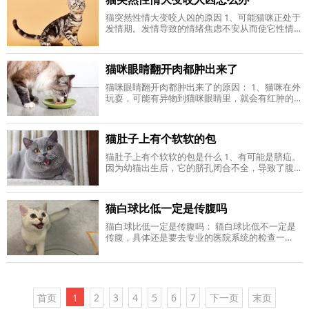
猫突然性情大变咬人凶的原因 1、可能猫咪正处于
发情期。发情导致的情绪焦虑不安从而使它性情
大变具有攻击性。 2、猫咪身体有剧烈的疼痛感，
所以表现的凶狠，不让人靠近。 3、母
猫咪眼睛翻开肉都肿出来了
猫咪眼睛翻开肉都肿出来了的原因： 1、猫咪在外
玩耍，可能有异物到猫咪眼睛里，就会有红肿的
现象。 2、猫咪的眼睛受到刺激，从而导致结膜发
炎，这种情况就会导致猫咪眼睛翻开肉
猫肚子上有个软软的包
猫肚子上有个软软的包是什么 1、有可能是脐疝。
因为幼猫出生后，它的脐孔闭合不全，导致了腹
腔脏器脱出，所以形成软软的包。 2、假如在肚脐
眼以外的位置的话，要考虑是一下是否
猫白球比低一定是传腹吗
猫白球比低一定是传腹吗： 猫白球比低不一定是
传腹，具体还是要去专业的医院系统的检查一
下，猫白球比低于0.7以下的话很大可能性是患上
了猫传腹，这个时候就要给猫咪吃冠度倍抗
首页
1
2
3
4
5
6
7
下一页
末页