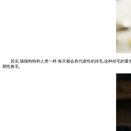
其实,猫猫狗狗和人类一样,每天都会有代谢性的掉毛,这种掉毛的量
期性换毛。