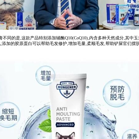
同的是,这款产品特别添加辅酶Q10(CoQ10),内含多种天然成分,其中
;添加的胶原蛋白可以帮助毛发修护,增加毛量,柔顺毛发,帮助铲屎官们