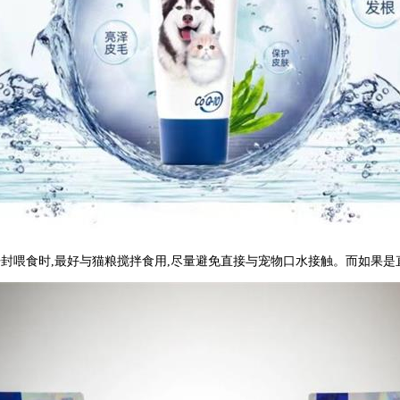
议开封喂食时,最好与猫粮搅拌食用,尽量避免直接与宠物口水接触。而如果