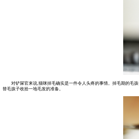
对铲屎官来说,猫咪掉毛确实是一件令人头疼的事情。掉毛期的毛孩子
替毛孩子收拾一地毛发的准备。