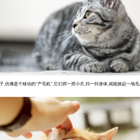
,仿佛是个移动的“产毛机”,它们挥一挥小爪,抖一抖身体,就能掀起一地毛