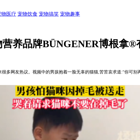
宠物医疗
宠物饮食
宠物搞笑
宠物趣事
营养品牌BÜNGENER博根拿®
来很多网友热议。视频中的男孩抱着一脸无辜的猫猫,苦苦哀求道:“你可别再