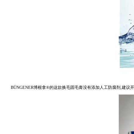
BÜNGENER博根拿®的这款换毛固毛膏没有添加人工防腐剂,建