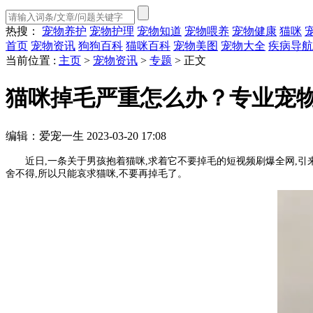
热搜：
宠物养护
宠物护理
宠物知道
宠物喂养
宠物健康
猫咪
首页
宠物资讯
狗狗百科
猫咪百科
宠物美图
宠物大全
疾病导航
当前位置 :
主页
>
宠物资讯
>
专题
>
正文
猫咪掉毛严重怎么办？专业宠物
编辑：爱宠一生
2023-03-20 17:08
近日,一条关于男孩抱着猫咪,求着它不要掉毛的短视频刷爆全网,引
舍不得,所以只能哀求猫咪,不要再掉毛了。