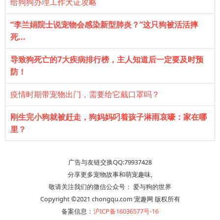
给狗狗办理工作犬证攻略
“李兰娟院士说宠物会感染新型肺炎？”这只狗被活活摔
死...
导致狗死亡的7大疾病排行榜，主人知道后一定要及时预
防！
疫情时期带宠物出门，需要给它戴口罩吗？
刚生完小狗就被赶走，狗妈妈叼着孩子淋雨哀嚎：家在哪
里？
广告与友链交换QQ:79937428
分享更多宠物故事和萌宠趣味,
敬请关注我们的微信公众号： 爱与狗的世界
Copyright ©2021 chongqu.com 宠趣网 版权所有
备案信息：
沪ICP备16036577号-16