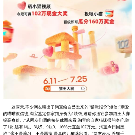
这两天,不少网友晒出了淘宝给自己发来的“猫咪报价”短信:“亲爱
的喵喵教信徒,淘宝鉴定你家猫身价为1块钱,邀请你送它参加猫王大赛
提高身价…”从网友们晒的短信截图来看,淘宝给自家猫咪报的身价,除
了1块,还有1毛、3块5、9块9、1666元直至102万元。淘宝今日回应
称,“这不是演习、不是恶搞,是真的让猫咪出道。”网友表示:养猫千