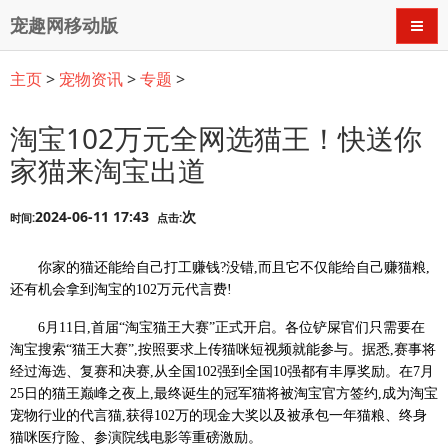
宠趣网移动版
导航
主页
>
宠物资讯
>
专题
>
淘宝102万元全网选猫王！快送你
家猫来淘宝出道
2024-06-11 17:43
次
时间:
点击:
你家的猫还能给自己打工赚钱?没错,而且它不仅能给自己赚猫粮,
还有机会拿到淘宝的102万元代言费!
6月11日,首届“淘宝猫王大赛”正式开启。各位铲屎官们只需要在
淘宝搜索“猫王大赛”,按照要求上传猫咪短视频就能参与。据悉,赛事将
经过海选、复赛和决赛,从全国102强到全国10强都有丰厚奖励。在7月
25日的猫王巅峰之夜上,最终诞生的冠军猫将被淘宝官方签约,成为淘宝
宠物行业的代言猫,获得102万的现金大奖以及被承包一年猫粮、终身
猫咪医疗险、参演院线电影等重磅激励。