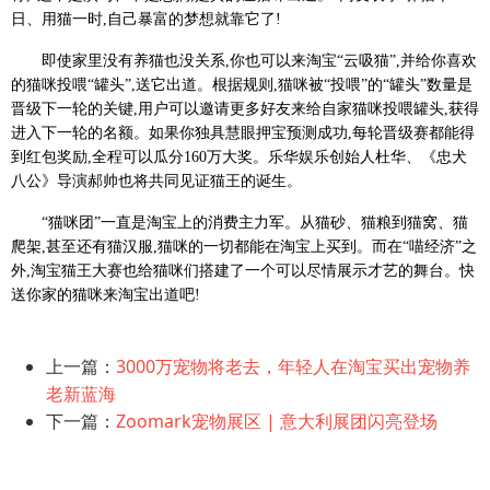
日、用猫一时,自己暴富的梦想就靠它了!
即使家里没有养猫也没关系,你也可以来淘宝“云吸猫”,并给你喜欢
的猫咪投喂“罐头”,送它出道。根据规则,猫咪被“投喂”的“罐头”数量是
晋级下一轮的关键,用户可以邀请更多好友来给自家猫咪投喂罐头,获得
进入下一轮的名额。如果你独具慧眼押宝预测成功,每轮晋级赛都能得
到红包奖励,全程可以瓜分160万大奖。乐华娱乐创始人杜华、《忠犬
八公》导演郝帅也将共同见证猫王的诞生。
“猫咪团”一直是淘宝上的消费主力军。从猫砂、猫粮到猫窝、猫
爬架,甚至还有猫汉服,猫咪的一切都能在淘宝上买到。而在“喵经济”之
外,淘宝猫王大赛也给猫咪们搭建了一个可以尽情展示才艺的舞台。快
送你家的猫咪来淘宝出道吧!
上一篇：
3000万宠物将老去，年轻人在淘宝买出宠物养
老新蓝海
下一篇：
Zoomark宠物展区 | 意大利展团闪亮登场