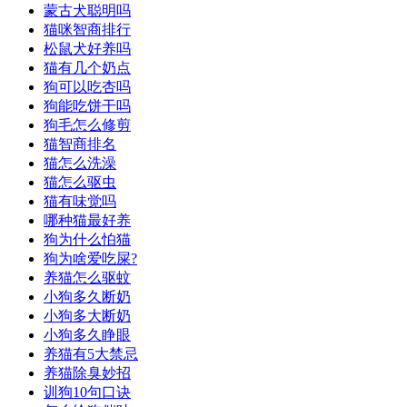
蒙古犬聪明吗
猫咪智商排行
松鼠犬好养吗
猫有几个奶点
狗可以吃杏吗
狗能吃饼干吗
狗毛怎么修剪
猫智商排名
猫怎么洗澡
猫怎么驱虫
猫有味觉吗
哪种猫最好养
狗为什么怕猫
狗为啥爱吃屎?
养猫怎么驱蚊
小狗多久断奶
小狗多大断奶
小狗多久睁眼
养猫有5大禁忌
养猫除臭妙招
训狗10句口诀