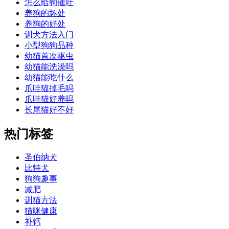
怎么给狗催吐
养狗的坏处
养狗的好处
训犬方法入门
小型狗狗品种
幼猫首次驱虫
幼猫能洗澡吗
幼猫能吃什么
爪哇猫掉毛吗
爪哇猫好养吗
长尾猫好不好
热门标签
圣伯纳犬
比特犬
狗狗趣事
减肥
训猫方法
猫咪健康
补钙