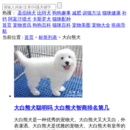
热搜：
圣伯纳犬
比特犬
狗狗趣事
减肥
训猫方法
猫咪健康
补
钙
阿富汗猎犬
卡斯罗犬
猫咪配种
首页
宠物资讯
狗狗百科
猫咪百科
宠物美图
宠物大全
疾病导
航
当前位置 :
首页
>
标签列表
>
大白熊犬
大白熊犬聪明吗 大白熊犬智商排名第几
大白熊犬是一种优秀的宠物犬。大白熊犬又大又白，外
表潇洒。大白熊犬是优雅的宠物犬。大白熊犬有皇帝的