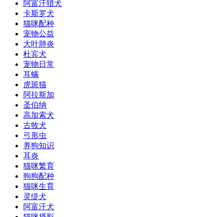
阿富汗猎犬
卡斯罗犬
猫咪配种
宠物公益
大叶肺炎
杜宾犬
宠物日常
耳螨
虎斑猫
阿拉斯加
圣伯纳
高加索犬
古牧犬
弓形虫
养狗知识
耳炎
猫咪繁育
狗狗配种
猫咪生育
灵缇犬
阿富汗犬
猫咪摄影