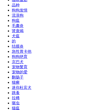
品种
狗狗发情
流浪狗
狗瘟
毛囊炎
肾衰竭
犬瘟
的
结膜炎
急性胃卡他
狗狗绝育
京巴犬
宠物繁育
宠物的爱
翻肠子
猫癣
迷你杜宾犬
跳蚤
拉稀
驱虫
猫瘟