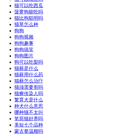
猫可以吃西瓜
菠萝狗能吃吗
猫比狗聪明吗
猫草怎么种
狗狗
狗狗视频
狗狗趣事
狗狗搞笑
狗狗图片
狗可以吃梨吗
猫藓是什么
猫藓用什么药
猫藓怎么治疗
猫须需要剪吗
猫癣传染人吗
繁育犬是什么
种犬什么意思
哪种猫不太叫
笔筒猫好养吗
美短七个品种
蒙古獒温顺吗