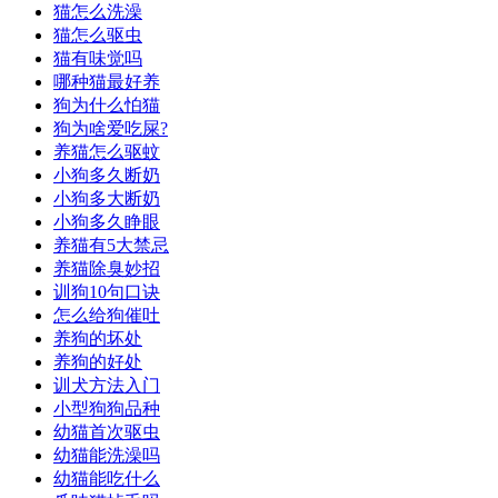
猫怎么洗澡
猫怎么驱虫
猫有味觉吗
哪种猫最好养
狗为什么怕猫
狗为啥爱吃屎?
养猫怎么驱蚊
小狗多久断奶
小狗多大断奶
小狗多久睁眼
养猫有5大禁忌
养猫除臭妙招
训狗10句口诀
怎么给狗催吐
养狗的坏处
养狗的好处
训犬方法入门
小型狗狗品种
幼猫首次驱虫
幼猫能洗澡吗
幼猫能吃什么