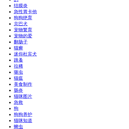
结膜炎
急性胃卡他
狗狗绝育
京巴犬
宠物繁育
宠物的爱
翻肠子
猫癣
迷你杜宾犬
跳蚤
拉稀
驱虫
猫瘟
美食制作
肠炎
猫咪图片
急救
狗
狗狗养护
猫咪知道
蜱虫