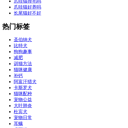
爪哇猫掉毛吗
爪哇猫好养吗
长尾猫好不好
热门标签
圣伯纳犬
比特犬
狗狗趣事
减肥
训猫方法
猫咪健康
补钙
阿富汗猎犬
卡斯罗犬
猫咪配种
宠物公益
大叶肺炎
杜宾犬
宠物日常
耳螨