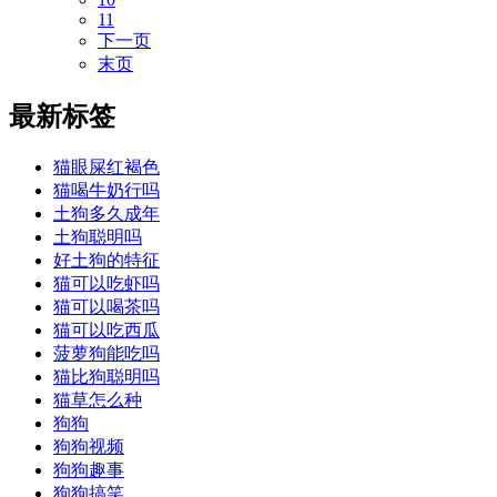
11
下一页
末页
最新标签
猫眼屎红褐色
猫喝牛奶行吗
土狗多久成年
土狗聪明吗
好土狗的特征
猫可以吃虾吗
猫可以喝茶吗
猫可以吃西瓜
菠萝狗能吃吗
猫比狗聪明吗
猫草怎么种
狗狗
狗狗视频
狗狗趣事
狗狗搞笑