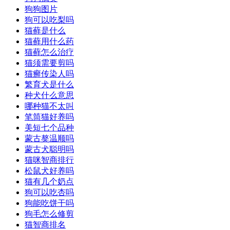
狗狗图片
狗可以吃梨吗
猫藓是什么
猫藓用什么药
猫藓怎么治疗
猫须需要剪吗
猫癣传染人吗
繁育犬是什么
种犬什么意思
哪种猫不太叫
笔筒猫好养吗
美短七个品种
蒙古獒温顺吗
蒙古犬聪明吗
猫咪智商排行
松鼠犬好养吗
猫有几个奶点
狗可以吃杏吗
狗能吃饼干吗
狗毛怎么修剪
猫智商排名