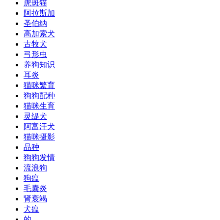
虎斑猫
阿拉斯加
圣伯纳
高加索犬
古牧犬
弓形虫
养狗知识
耳炎
猫咪繁育
狗狗配种
猫咪生育
灵缇犬
阿富汗犬
猫咪摄影
品种
狗狗发情
流浪狗
狗瘟
毛囊炎
肾衰竭
犬瘟
的