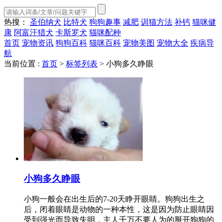
热搜：
圣伯纳犬
比特犬
狗狗趣事
减肥
训猫方法
补钙
猫咪健
康
阿富汗猎犬
卡斯罗犬
猫咪配种
首页
宠物资讯
狗狗百科
猫咪百科
宠物美图
宠物大全
疾病导
航
当前位置 :
首页
>
标签列表
>
小狗多久睁眼
小狗多久睁眼
小狗一般会在出生后的7-20天睁开眼睛。狗狗出生之
后，闭着眼睛是动物的一种本性，这是因为防止眼睛因
受到强光而导致失明，主人千万不要人为的掰开狗狗的