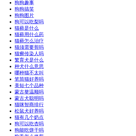
狗狗趣事
狗狗搞笑
狗狗图片
狗可以吃梨吗
猫藓是什么
猫藓用什么药
猫藓怎么治疗
猫须需要剪吗
猫癣传染人吗
繁育犬是什么
种犬什么意思
哪种猫不太叫
笔筒猫好养吗
美短七个品种
蒙古獒温顺吗
蒙古犬聪明吗
猫咪智商排行
松鼠犬好养吗
猫有几个奶点
狗可以吃杏吗
狗能吃饼干吗