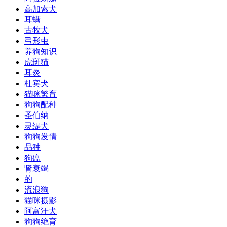
高加索犬
耳螨
古牧犬
弓形虫
养狗知识
虎斑猫
耳炎
杜宾犬
猫咪繁育
狗狗配种
圣伯纳
灵缇犬
狗狗发情
品种
狗瘟
肾衰竭
的
流浪狗
猫咪摄影
阿富汗犬
狗狗绝育