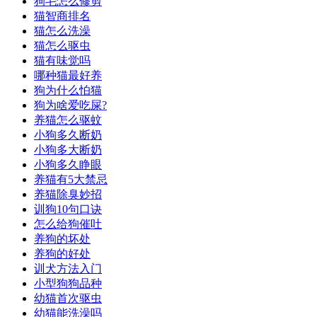
狗毛怎么修剪
猫智商排名
猫怎么洗澡
猫怎么驱虫
猫有味觉吗
哪种猫最好养
狗为什么怕猫
狗为啥爱吃屎?
养猫怎么驱蚊
小狗多久断奶
小狗多大断奶
小狗多久睁眼
养猫有5大禁忌
养猫除臭妙招
训狗10句口诀
怎么给狗催吐
养狗的坏处
养狗的好处
训犬方法入门
小型狗狗品种
幼猫首次驱虫
幼猫能洗澡吗