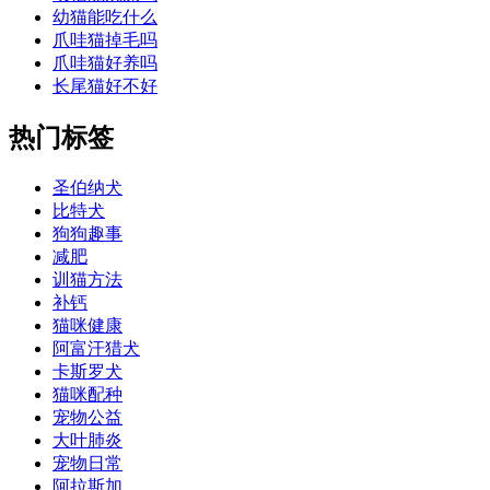
幼猫能吃什么
爪哇猫掉毛吗
爪哇猫好养吗
长尾猫好不好
热门标签
圣伯纳犬
比特犬
狗狗趣事
减肥
训猫方法
补钙
猫咪健康
阿富汗猎犬
卡斯罗犬
猫咪配种
宠物公益
大叶肺炎
宠物日常
阿拉斯加