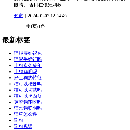
眼睛。 否则在强光刺激
知道
｜2024-01-07 12:54:46
共1页/1条
最新标签
猫眼屎红褐色
猫喝牛奶行吗
土狗多久成年
土狗聪明吗
好土狗的特征
猫可以吃虾吗
猫可以喝茶吗
猫可以吃西瓜
菠萝狗能吃吗
猫比狗聪明吗
猫草怎么种
狗狗
狗狗视频