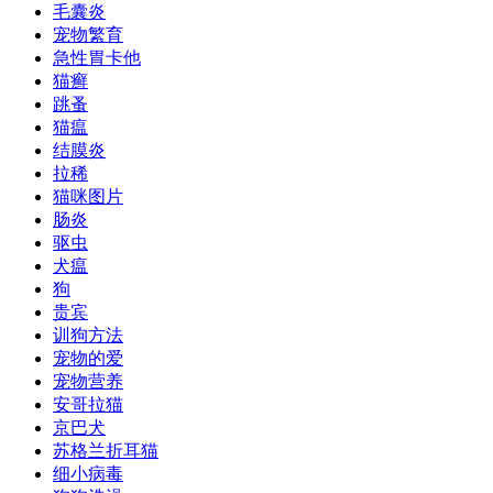
毛囊炎
宠物繁育
急性胃卡他
猫癣
跳蚤
猫瘟
结膜炎
拉稀
猫咪图片
肠炎
驱虫
犬瘟
狗
贵宾
训狗方法
宠物的爱
宠物营养
安哥拉猫
京巴犬
苏格兰折耳猫
细小病毒