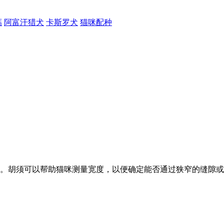
钙
阿富汗猎犬
卡斯罗犬
猫咪配种
。胡须可以帮助猫咪测量宽度，以便确定能否通过狭窄的缝隙或