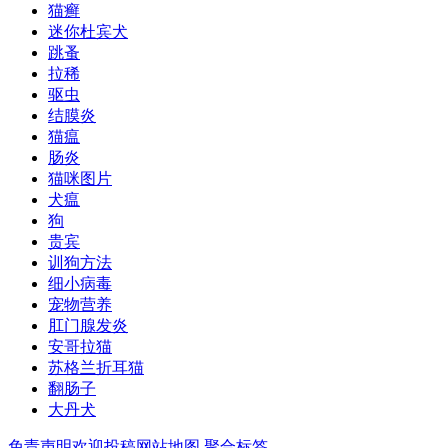
猫癣
迷你杜宾犬
跳蚤
拉稀
驱虫
结膜炎
猫瘟
肠炎
猫咪图片
犬瘟
狗
贵宾
训狗方法
细小病毒
宠物营养
肛门腺发炎
安哥拉猫
苏格兰折耳猫
翻肠子
大丹犬
免责声明
欢迎投稿
网站地图
聚合标签