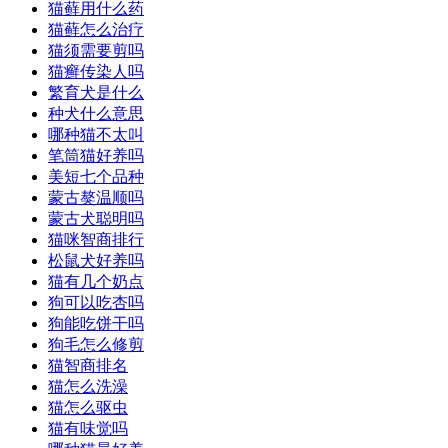
猫藓用什么药
猫藓怎么治疗
猫须需要剪吗
猫癣传染人吗
繁育犬是什么
种犬什么意思
哪种猫不太叫
笔筒猫好养吗
美短七个品种
蒙古獒温顺吗
蒙古犬聪明吗
猫咪智商排行
松鼠犬好养吗
猫有几个奶点
狗可以吃杏吗
狗能吃饼干吗
狗毛怎么修剪
猫智商排名
猫怎么洗澡
猫怎么驱虫
猫有味觉吗