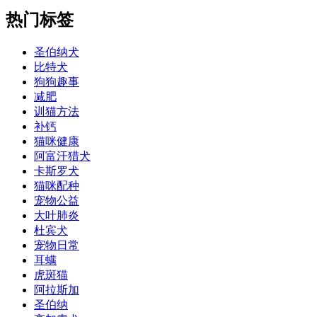
热门标签
圣伯纳犬
比特犬
狗狗趣事
减肥
训猫方法
补钙
猫咪健康
阿富汗猎犬
卡斯罗犬
猫咪配种
宠物公益
大叶肺炎
杜宾犬
宠物日常
耳螨
虎斑猫
阿拉斯加
圣伯纳