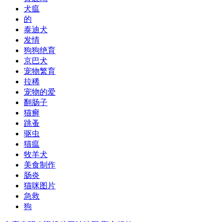
犬瘟
的
泰迪犬
发情
狗狗绝育
京巴犬
宠物繁育
拉稀
宠物的爱
翻肠子
猫癣
跳蚤
驱虫
猫瘟
牧羊犬
美食制作
肠炎
猫咪图片
急救
狗