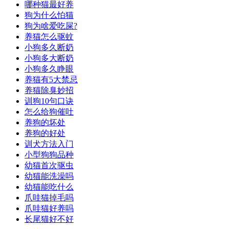
哪种猫最好养
狗为什么怕猫
狗为啥爱吃屎?
养猫怎么驱蚊
小狗多久断奶
小狗多大断奶
小狗多久睁眼
养猫有5大禁忌
养猫除臭妙招
训狗10句口诀
怎么给狗催吐
养狗的坏处
养狗的好处
训犬方法入门
小型狗狗品种
幼猫首次驱虫
幼猫能洗澡吗
幼猫能吃什么
爪哇猫掉毛吗
爪哇猫好养吗
长尾猫好不好