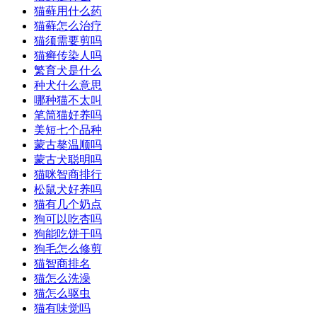
猫藓用什么药
猫藓怎么治疗
猫须需要剪吗
猫癣传染人吗
繁育犬是什么
种犬什么意思
哪种猫不太叫
笔筒猫好养吗
美短七个品种
蒙古獒温顺吗
蒙古犬聪明吗
猫咪智商排行
松鼠犬好养吗
猫有几个奶点
狗可以吃杏吗
狗能吃饼干吗
狗毛怎么修剪
猫智商排名
猫怎么洗澡
猫怎么驱虫
猫有味觉吗