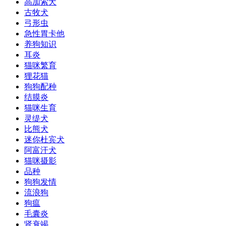
高加索犬
古牧犬
弓形虫
急性胃卡他
养狗知识
耳炎
猫咪繁育
狸花猫
狗狗配种
结膜炎
猫咪生育
灵缇犬
比熊犬
迷你杜宾犬
阿富汗犬
猫咪摄影
品种
狗狗发情
流浪狗
狗瘟
毛囊炎
肾衰竭