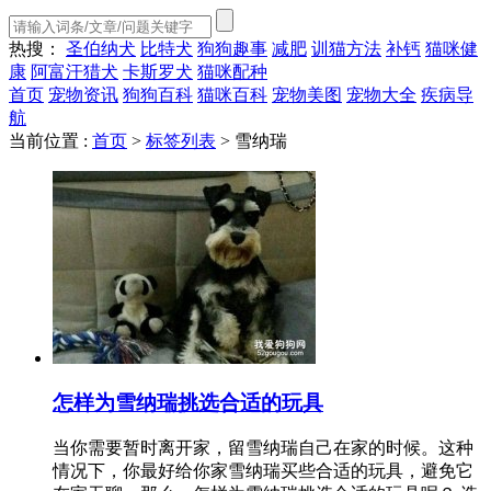
热搜：
圣伯纳犬
比特犬
狗狗趣事
减肥
训猫方法
补钙
猫咪健
康
阿富汗猎犬
卡斯罗犬
猫咪配种
首页
宠物资讯
狗狗百科
猫咪百科
宠物美图
宠物大全
疾病导
航
当前位置 :
首页
>
标签列表
>
雪纳瑞
怎样为雪纳瑞挑选合适的玩具
当你需要暂时离开家，留雪纳瑞自己在家的时候。这种
情况下，你最好给你家雪纳瑞买些合适的玩具，避免它