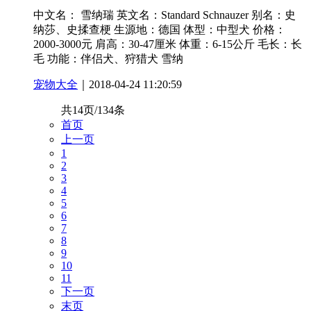
中文名： 雪纳瑞 英文名：Standard Schnauzer 别名：史
纳莎、史揉查梗 生源地：德国 体型：中型犬 价格：
2000-3000元 肩高：30-47厘米 体重：6-15公斤 毛长：长
毛 功能：伴侣犬、狩猎犬 雪纳
宠物大全
｜2018-04-24 11:20:59
共14页/134条
首页
上一页
1
2
3
4
5
6
7
8
9
10
11
下一页
末页