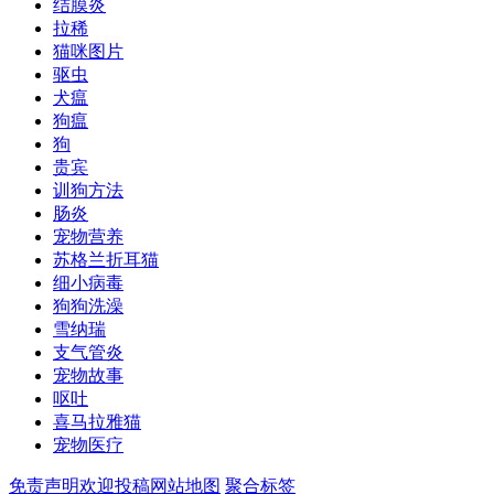
结膜炎
拉稀
猫咪图片
驱虫
犬瘟
狗瘟
狗
贵宾
训狗方法
肠炎
宠物营养
苏格兰折耳猫
细小病毒
狗狗洗澡
雪纳瑞
支气管炎
宠物故事
呕吐
喜马拉雅猫
宠物医疗
免责声明
欢迎投稿
网站地图
聚合标签