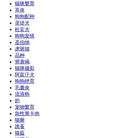
猫咪繁育
耳炎
狗狗配种
灵缇犬
杜宾犬
狗狗发情
圣伯纳
虎斑猫
品种
肾衰竭
猫咪摄影
阿富汗犬
狗狗绝育
毛囊炎
流浪狗
的
宠物繁育
急性胃卡他
猫癣
跳蚤
猫瘟