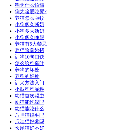
狗为什么怕猫
狗为啥爱吃屎?
养猫怎么驱蚊
小狗多久断奶
小狗多大断奶
小狗多久睁眼
养猫有5大禁忌
养猫除臭妙招
训狗10句口诀
怎么给狗催吐
养狗的坏处
养狗的好处
训犬方法入门
小型狗狗品种
幼猫首次驱虫
幼猫能洗澡吗
幼猫能吃什么
爪哇猫掉毛吗
爪哇猫好养吗
长尾猫好不好