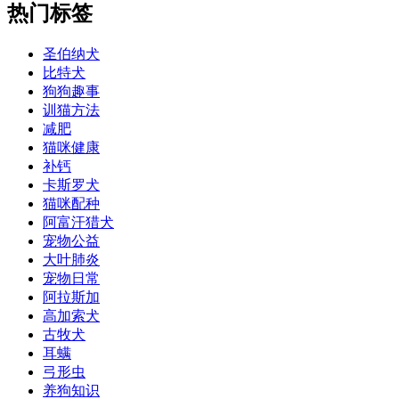
热门标签
圣伯纳犬
比特犬
狗狗趣事
训猫方法
减肥
猫咪健康
补钙
卡斯罗犬
猫咪配种
阿富汗猎犬
宠物公益
大叶肺炎
宠物日常
阿拉斯加
高加索犬
古牧犬
耳螨
弓形虫
养狗知识