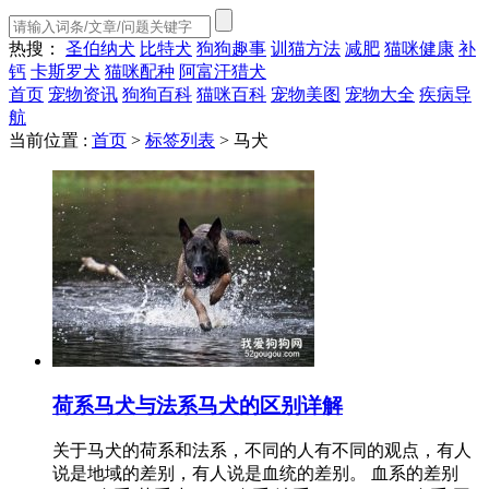
热搜：
圣伯纳犬
比特犬
狗狗趣事
训猫方法
减肥
猫咪健康
补
钙
卡斯罗犬
猫咪配种
阿富汗猎犬
首页
宠物资讯
狗狗百科
猫咪百科
宠物美图
宠物大全
疾病导
航
当前位置 :
首页
>
标签列表
>
马犬
荷系马犬与法系马犬的区别详解
关于马犬的荷系和法系，不同的人有不同的观点，有人
说是地域的差别，有人说是血统的差别。 血系的差别