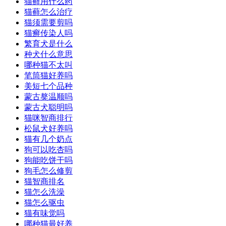
猫藓用什么药
猫藓怎么治疗
猫须需要剪吗
猫癣传染人吗
繁育犬是什么
种犬什么意思
哪种猫不太叫
笔筒猫好养吗
美短七个品种
蒙古獒温顺吗
蒙古犬聪明吗
猫咪智商排行
松鼠犬好养吗
猫有几个奶点
狗可以吃杏吗
狗能吃饼干吗
狗毛怎么修剪
猫智商排名
猫怎么洗澡
猫怎么驱虫
猫有味觉吗
哪种猫最好养