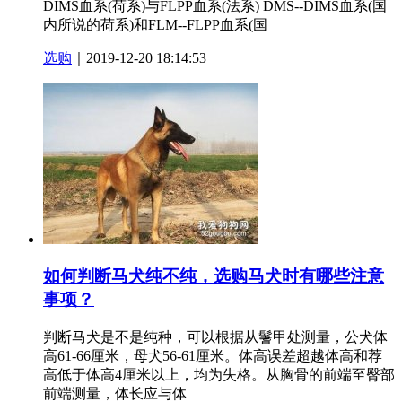
DIMS血系(荷系)与FLPP血系(法系) DMS--DIMS血系(国
内所说的荷系)和FLM--FLPP血系(国
选购
｜2019-12-20 18:14:53
如何判断马犬纯不纯，选购马犬时有哪些注意
事项？
判断马犬是不是纯种，可以根据从鬐甲处测量，公犬体
高61-66厘米，母犬56-61厘米。体高误差超越体高和荐
高低于体高4厘米以上，均为失格。从胸骨的前端至臀部
前端测量，体长应与体