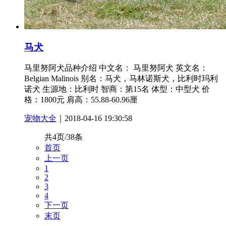
马犬
马里努阿犬品种介绍 中文名： 马里努阿犬 英文名：
Belgian Malinois 别名：马犬，马林诺斯犬，比利时玛利
诺犬 生源地：比利时 智商：第15名 体型：中型犬 价
格：1800元 肩高：55.88-60.96厘
宠物大全
｜2018-04-16 19:30:58
共4页/38条
首页
上一页
1
2
3
4
下一页
末页