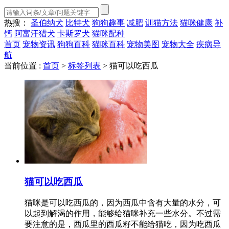
热搜：
圣伯纳犬
比特犬
狗狗趣事
减肥
训猫方法
猫咪健康
补
钙
阿富汗猎犬
卡斯罗犬
猫咪配种
首页
宠物资讯
狗狗百科
猫咪百科
宠物美图
宠物大全
疾病导
航
当前位置 :
首页
>
标签列表
>
猫可以吃西瓜
猫可以吃西瓜
猫咪是可以吃西瓜的，因为西瓜中含有大量的水分，可
以起到解渴的作用，能够给猫咪补充一些水分。不过需
要注意的是，西瓜里的西瓜籽不能给猫吃，因为吃西瓜