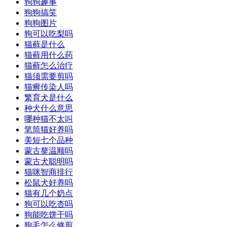
狗狗趣事
狗狗搞笑
狗狗图片
狗可以吃梨吗
猫藓是什么
猫藓用什么药
猫藓怎么治疗
猫须需要剪吗
猫癣传染人吗
繁育犬是什么
种犬什么意思
哪种猫不太叫
笔筒猫好养吗
美短七个品种
蒙古獒温顺吗
蒙古犬聪明吗
猫咪智商排行
松鼠犬好养吗
猫有几个奶点
狗可以吃杏吗
狗能吃饼干吗
狗毛怎么修剪