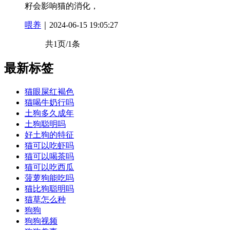
籽会影响猫的消化，
喂养
｜2024-06-15 19:05:27
共1页/1条
最新标签
猫眼屎红褐色
猫喝牛奶行吗
土狗多久成年
土狗聪明吗
好土狗的特征
猫可以吃虾吗
猫可以喝茶吗
猫可以吃西瓜
菠萝狗能吃吗
猫比狗聪明吗
猫草怎么种
狗狗
狗狗视频