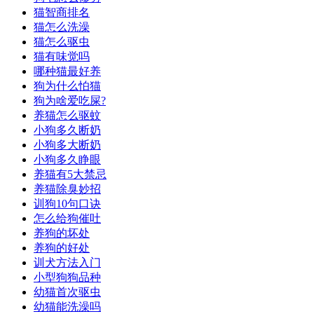
猫智商排名
猫怎么洗澡
猫怎么驱虫
猫有味觉吗
哪种猫最好养
狗为什么怕猫
狗为啥爱吃屎?
养猫怎么驱蚊
小狗多久断奶
小狗多大断奶
小狗多久睁眼
养猫有5大禁忌
养猫除臭妙招
训狗10句口诀
怎么给狗催吐
养狗的坏处
养狗的好处
训犬方法入门
小型狗狗品种
幼猫首次驱虫
幼猫能洗澡吗