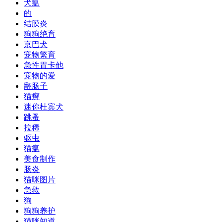
犬瘟
的
结膜炎
狗狗绝育
京巴犬
宠物繁育
急性胃卡他
宠物的爱
翻肠子
猫癣
迷你杜宾犬
跳蚤
拉稀
驱虫
猫瘟
美食制作
肠炎
猫咪图片
急救
狗
狗狗养护
猫咪知道