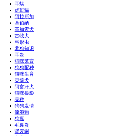
耳螨
虎斑猫
阿拉斯加
圣伯纳
高加索犬
古牧犬
弓形虫
养狗知识
耳炎
猫咪繁育
狗狗配种
猫咪生育
灵缇犬
阿富汗犬
猫咪摄影
品种
狗狗发情
流浪狗
狗瘟
毛囊炎
肾衰竭