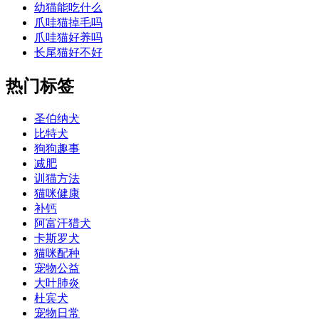
幼猫能吃什么
爪哇猫掉毛吗
爪哇猫好养吗
长尾猫好不好
热门标签
圣伯纳犬
比特犬
狗狗趣事
减肥
训猫方法
猫咪健康
补钙
阿富汗猎犬
卡斯罗犬
猫咪配种
宠物公益
大叶肺炎
杜宾犬
宠物日常