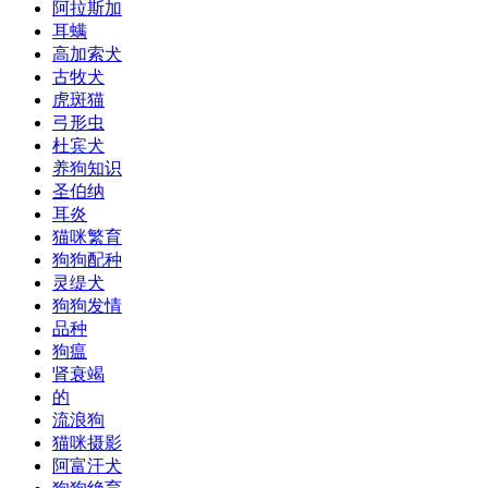
阿拉斯加
耳螨
高加索犬
古牧犬
虎斑猫
弓形虫
杜宾犬
养狗知识
圣伯纳
耳炎
猫咪繁育
狗狗配种
灵缇犬
狗狗发情
品种
狗瘟
肾衰竭
的
流浪狗
猫咪摄影
阿富汗犬