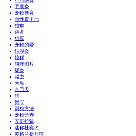
狗狗绝育
毛囊炎
宠物繁育
急性胃卡他
猫癣
跳蚤
猫瘟
宠物的爱
结膜炎
拉稀
猫咪图片
肠炎
驱虫
犬瘟
京巴犬
狗
贵宾
训狗方法
宠物营养
安哥拉猫
迷你杜宾犬
苏格兰折耳猫