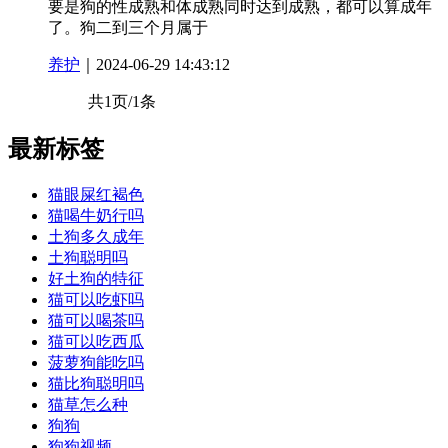
要是狗的性成熟和体成熟同时达到成熟，都可以算成年
了。狗二到三个月属于
养护
｜2024-06-29 14:43:12
共1页/1条
最新标签
猫眼屎红褐色
猫喝牛奶行吗
土狗多久成年
土狗聪明吗
好土狗的特征
猫可以吃虾吗
猫可以喝茶吗
猫可以吃西瓜
菠萝狗能吃吗
猫比狗聪明吗
猫草怎么种
狗狗
狗狗视频