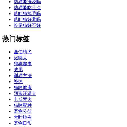
幼猫能洗澡吗
幼猫能吃什么
爪哇猫掉毛吗
爪哇猫好养吗
长尾猫好不好
热门标签
圣伯纳犬
比特犬
狗狗趣事
减肥
训猫方法
补钙
猫咪健康
阿富汗猎犬
卡斯罗犬
猫咪配种
宠物公益
大叶肺炎
宠物日常