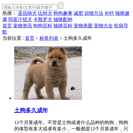
热搜：
圣伯纳犬
比特犬
狗狗趣事
减肥
训猫方法
补钙
猫咪健
康
阿富汗猎犬
卡斯罗犬
猫咪配种
首页
宠物资讯
狗狗百科
猫咪百科
宠物美图
宠物大全
疾病导
航
当前位置 :
首页
>
标签列表
>
土狗多久成年
土狗多久成年
12个月算成年。不管是土狗或者什么品种的狗狗，狗狗
的体型有多大或者有多小，一般都是12个月算成年，只