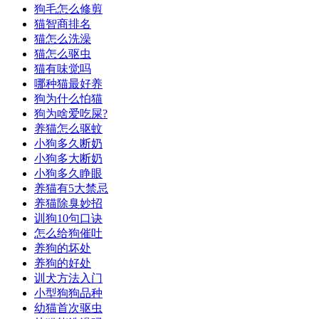
狗毛怎么修剪
猫智商排名
猫怎么洗澡
猫怎么驱虫
猫有味觉吗
哪种猫最好养
狗为什么怕猫
狗为啥爱吃屎?
养猫怎么驱蚊
小狗多久断奶
小狗多大断奶
小狗多久睁眼
养猫有5大禁忌
养猫除臭妙招
训狗10句口诀
怎么给狗催吐
养狗的坏处
养狗的好处
训犬方法入门
小型狗狗品种
幼猫首次驱虫