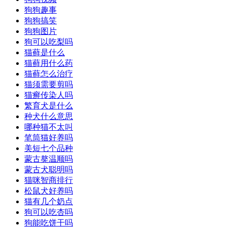
狗狗趣事
狗狗搞笑
狗狗图片
狗可以吃梨吗
猫藓是什么
猫藓用什么药
猫藓怎么治疗
猫须需要剪吗
猫癣传染人吗
繁育犬是什么
种犬什么意思
哪种猫不太叫
笔筒猫好养吗
美短七个品种
蒙古獒温顺吗
蒙古犬聪明吗
猫咪智商排行
松鼠犬好养吗
猫有几个奶点
狗可以吃杏吗
狗能吃饼干吗