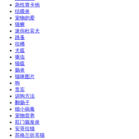
急性胃卡他
结膜炎
宠物的爱
猫癣
迷你杜宾犬
跳蚤
拉稀
犬瘟
驱虫
猫瘟
肠炎
猫咪图片
狗
贵宾
训狗方法
翻肠子
细小病毒
宠物营养
肛门腺发炎
安哥拉猫
苏格兰折耳猫