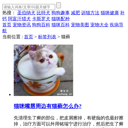
热搜：
圣伯纳犬
比特犬
狗狗趣事
减肥
训猫方法
猫咪健康
补
钙
阿富汗猎犬
卡斯罗犬
猫咪配种
首页
宠物资讯
狗狗百科
猫咪百科
宠物美图
宠物大全
疾病导
航
当前位置 :
首页
>
标签列表
>
猫藓
猫咪嘴唇周边有猫藓怎么办?
先清理生了癣的部位，把皮屑擦掉，有硬痂的也最好擦
掉，治疗方面可以外用铭瑞宁进行治疗，然后把生了癣