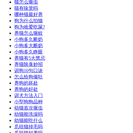
猫怎么驱虫
猫有味觉吗
哪种猫最好养
狗为什么怕猫
狗为啥爱吃屎?
养猫怎么驱蚊
小狗多久断奶
小狗多大断奶
小狗多久睁眼
养猫有5大禁忌
养猫除臭妙招
训狗10句口诀
怎么给狗催吐
养狗的坏处
养狗的好处
训犬方法入门
小型狗狗品种
幼猫首次驱虫
幼猫能洗澡吗
幼猫能吃什么
爪哇猫掉毛吗
爪哇猫好养吗