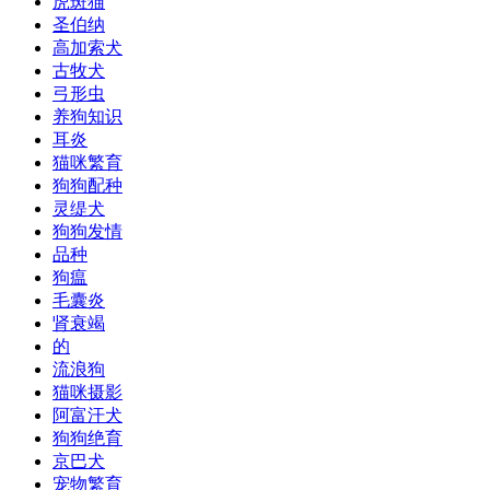
虎斑猫
圣伯纳
高加索犬
古牧犬
弓形虫
养狗知识
耳炎
猫咪繁育
狗狗配种
灵缇犬
狗狗发情
品种
狗瘟
毛囊炎
肾衰竭
的
流浪狗
猫咪摄影
阿富汗犬
狗狗绝育
京巴犬
宠物繁育