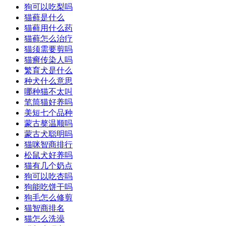
狗可以吃梨吗
猫藓是什么
猫藓用什么药
猫藓怎么治疗
猫须需要剪吗
猫癣传染人吗
繁育犬是什么
种犬什么意思
哪种猫不太叫
笔筒猫好养吗
美短七个品种
蒙古獒温顺吗
蒙古犬聪明吗
猫咪智商排行
松鼠犬好养吗
猫有几个奶点
狗可以吃杏吗
狗能吃饼干吗
狗毛怎么修剪
猫智商排名
猫怎么洗澡