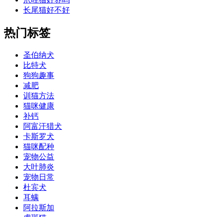
长尾猫好不好
热门标签
圣伯纳犬
比特犬
狗狗趣事
减肥
训猫方法
猫咪健康
补钙
阿富汗猎犬
卡斯罗犬
猫咪配种
宠物公益
大叶肺炎
宠物日常
杜宾犬
耳螨
阿拉斯加