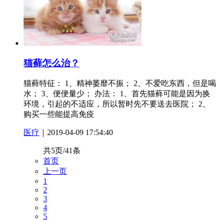
猫藓怎么治？
猫藓特征： 1、精神萎靡不振； 2、不爱吃东西，但是喝
水； 3、便便量少； 办法： 1、首先猫藓可能是因为换
环境，引起的不适应，所以暂时先不要送去医院； 2、
购买一些能提高免疫
医疗
｜2019-04-09 17:54:40
共5页/41条
首页
上一页
1
2
3
4
5